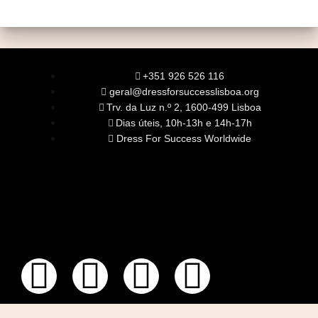
+351 926 526 116
geral@dressforsuccesslisboa.org
Trv. da Luz n.º 2, 1600-499 Lisboa
Dias úteis, 10h-13h e 14h-17h
Dress For Success Worldwide
SOBRE NÓS
A Nossa Missão
Equipa
Órgãos Sociais
Rede Global