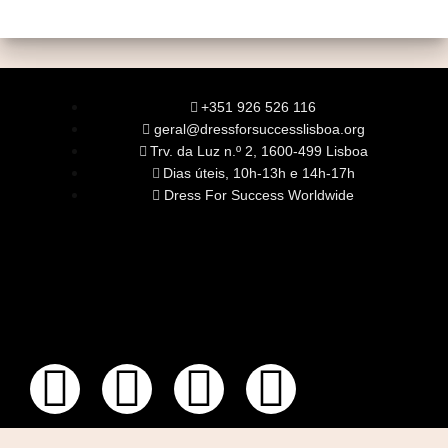
+351 926 526 116
geral@dressforsuccesslisboa.org
Trv. da Luz n.º 2, 1600-499 Lisboa
Dias úteis, 10h-13h e 14h-17h
Dress For Success Worldwide
SOBRE NÓS
A Nossa Missão
Equipa
Órgãos Sociais
Rede Global