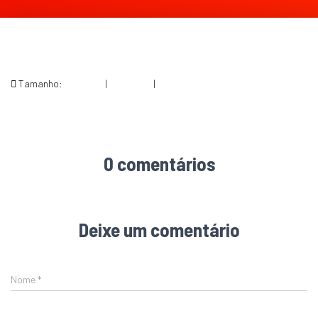
Tamanho:
150 × 150
|
200 × 300
|
564 × 846
0 comentários
Deixe um comentário
Nome
*