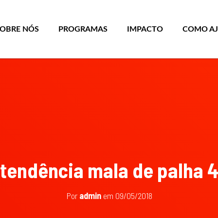
SOBRE NÓS
PROGRAMAS
IMPACTO
COMO A
tendência mala de palha 
Por
admin
em
09/05/2018