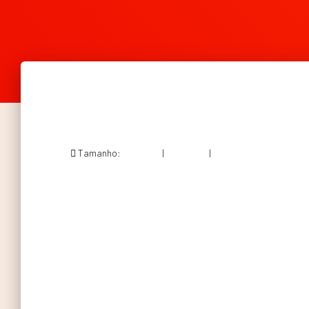
Tamanho:
150 × 150
|
200 × 300
|
478 × 717