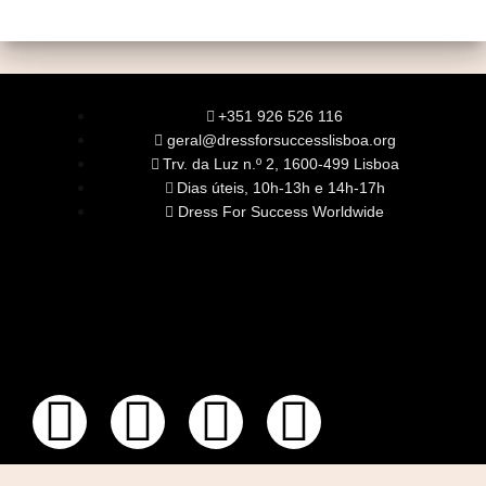
+351 926 526 116
geral@dressforsuccesslisboa.org
Trv. da Luz n.º 2, 1600-499 Lisboa
Dias úteis, 10h-13h e 14h-17h
Dress For Success Worldwide
SOBRE NÓS
A Nossa Missão
Equipa
Órgãos Sociais
Rede Global