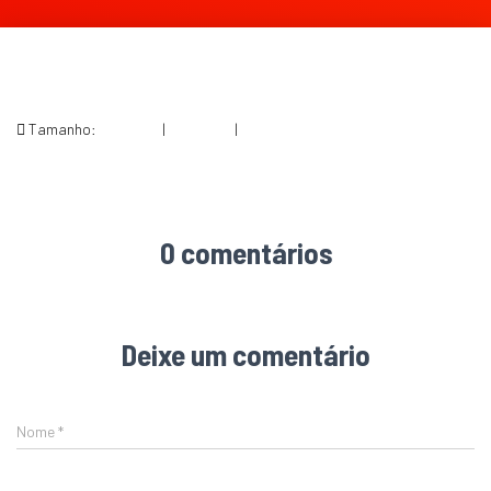
Tamanho:
150 × 150
|
300 × 273
|
463 × 422
0 comentários
Deixe um comentário
Nome
*