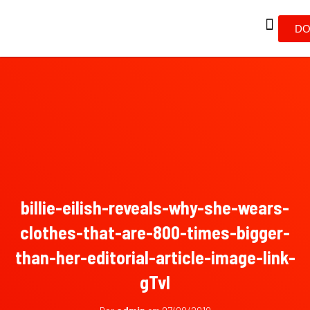
DO
billie-eilish-reveals-why-she-wears-
clothes-that-are-800-times-bigger-
than-her-editorial-article-image-link-
gTvl