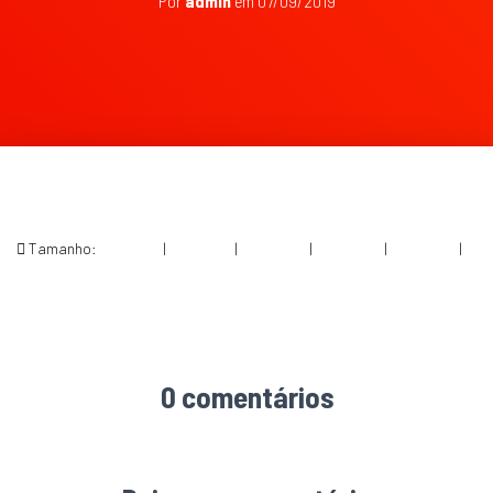
Por
admin
em
07/09/2019
Tamanho:
150 × 150
|
300 × 188
|
750 × 469
|
750 × 469
|
360 × 240
|
1200 × 750
0 comentários