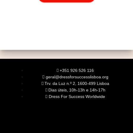
+351 926 526 116
geral@dressforsuccesslisboa.org
Trv. da Luz n.º 2, 1600-499 Lisboa
Dias úteis, 10h-13h e 14h-17h
Dress For Success Worldwide
SOBRE NÓS
A Nossa Missão
Equipa
Órgãos Sociais
Rede Global