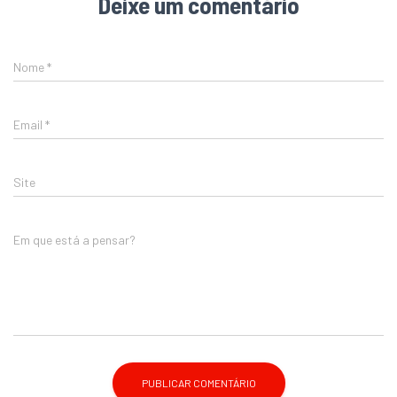
Deixe um comentário
Nome
*
Email
*
Site
Em que está a pensar?