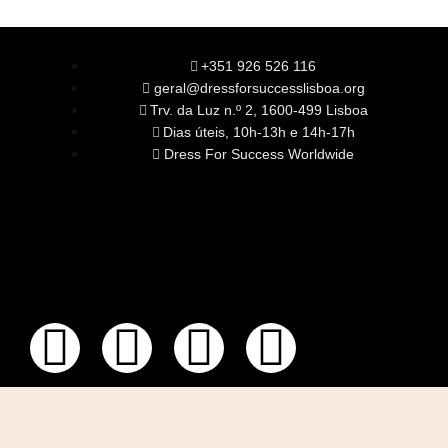
+351 926 526 116
geral@dressforsuccesslisboa.org
Trv. da Luz n.º 2, 1600-499 Lisboa
Dias úteis, 10h-13h e 14h-17h
Dress For Success Worldwide
SOBRE NÓS
A Nossa Missão
Equipa
Órgãos Sociais
Rede Global