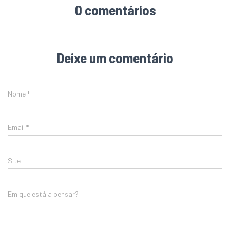
0 comentários
Deixe um comentário
Nome
*
Email
*
Site
Em que está a pensar?