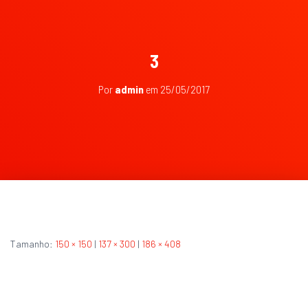
3
Por
admin
em
25/05/2017
Tamanho:
150 × 150
|
137 × 300
|
186 × 408