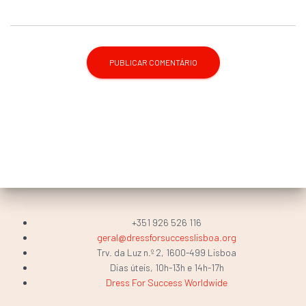
+351 926 526 116
geral@dressforsuccesslisboa.org
Trv. da Luz n.º 2, 1600-499 Lisboa
Dias úteis, 10h-13h e 14h-17h
Dress For Success Worldwide