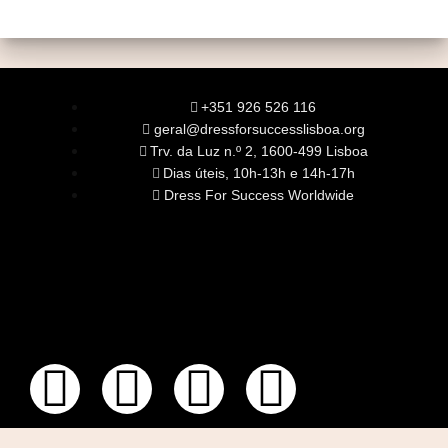
+351 926 526 116
geral@dressforsuccesslisboa.org
Trv. da Luz n.º 2, 1600-499 Lisboa
Dias úteis, 10h-13h e 14h-17h
Dress For Success Worldwide
SOBRE NÓS
A Nossa Missão
Equipa
Órgãos Sociais
Rede Global