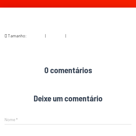
Tamanho:
150 × 150
|
234 × 300
|
426 × 547
0 comentários
Deixe um comentário
Nome
*