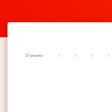
Tamanho:
150 × 150
|
300 × 214
|
750 × 535
|
750 × 535
|
1