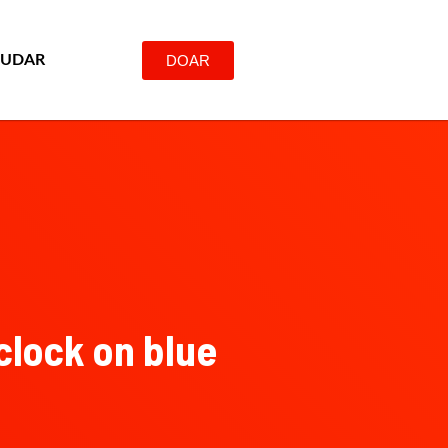
DOAR
JUDAR
lock on blue