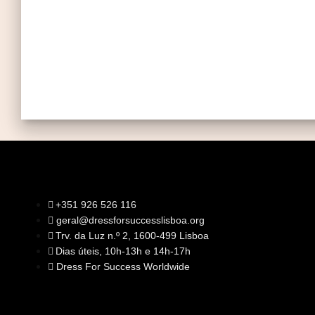
+351 926 526 116
geral@dressforsuccesslisboa.org
SOBRE NÓS
Trv. da Luz n.º 2, 1600-499 Lisboa
A Nossa Missão
Equipa
Dias úteis, 10h-13h e 14h-17h
Órgãos Sociais
Rede Global
Dress For Success Worldwide