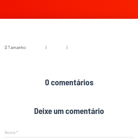
Tamanho:
150 × 150
|
200 × 300
|
325 × 487
0 comentários
Deixe um comentário
Nome
*