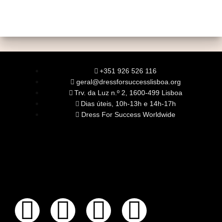
+351 926 526 116
geral@dressforsuccesslisboa.org
Trv. da Luz n.º 2, 1600-499 Lisboa
Dias úteis, 10h-13h e 14h-17h
Dress For Success Worldwide
SOBRE NÓS
A Nossa Missão
Equipa
Órgãos Sociais
Rede Global