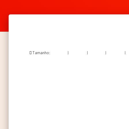
Tamanho:
150 × 150
|
300 × 300
|
750 × 751
|
750 × 750
|
1