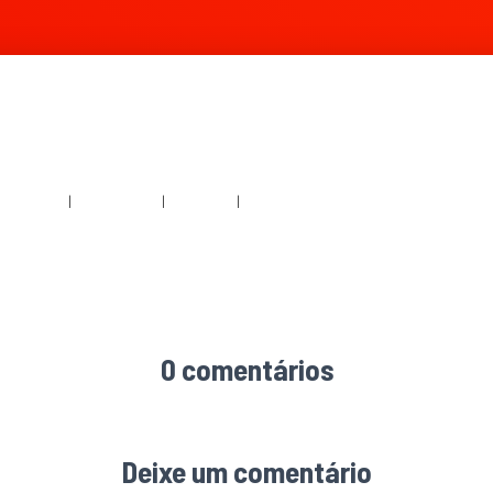
536 × 1536
|
2046 × 2048
|
360 × 240
|
2251 × 2253
0 comentários
Deixe um comentário