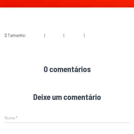
Tamanho:
150 × 150
|
175 × 300
|
360 × 240
|
576 × 990
0 comentários
Deixe um comentário
Nome
*