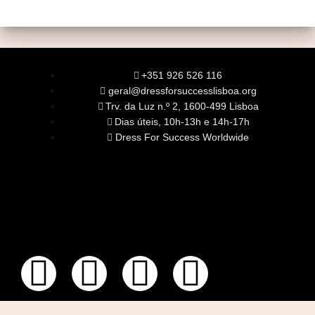
+351 926 526 116
geral@dressforsuccesslisboa.org
Trv. da Luz n.º 2, 1600-499 Lisboa
Dias úteis, 10h-13h e 14h-17h
Dress For Success Worldwide
SOBRE NÓS
A Nossa Missão
Equipa
Órgãos Sociais
Rede Global