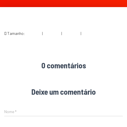
Tamanho:
150 × 150
|
226 × 300
|
360 × 240
|
564 × 750
0 comentários
Deixe um comentário
Nome
*