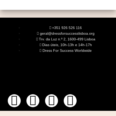
+351 926 526 116
geral@dressforsuccesslisboa.org
Trv. da Luz n.º 2, 1600-499 Lisboa
Dias úteis, 10h-13h e 14h-17h
Dress For Success Worldwide
SOBRE NÓS
A Nossa Missão
Equipa
Órgãos Sociais
Rede Global