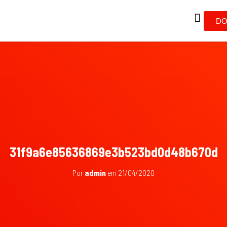
DO
31f9a6e85636869e3b523bd0d48b670d
Por
admin
em
21/04/2020