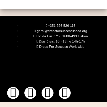
+351 926 526 116
geral@dressforsuccesslisboa.org
Trv. da Luz n.º 2, 1600-499 Lisboa
Dias úteis, 10h-13h e 14h-17h
Dress For Success Worldwide
SOBRE NÓS
A Nossa Missão
Equipa
Órgãos Sociais
Rede Global