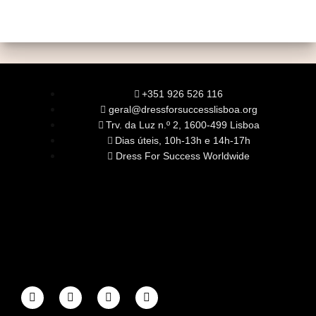
+351 926 526 116
geral@dressforsuccesslisboa.org
Trv. da Luz n.º 2, 1600-499 Lisboa
Dias úteis, 10h-13h e 14h-17h
Dress For Success Worldwide
SOBRE NÓS
A Nossa Missão
Equipa
Órgãos Sociais
Rede Global