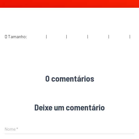
Tamanho:
150 × 150
|
300 × 198
|
750 × 495
|
750 × 495
|
360 × 240
|
1728 × 1141
0 comentários
Deixe um comentário
Nome
*