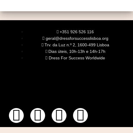
+351 926 526 116
geral@dressforsuccesslisboa.org
Trv. da Luz n.º 2, 1600-499 Lisboa
Dias úteis, 10h-13h e 14h-17h
Dress For Success Worldwide
SOBRE NÓS
A Nossa Missão
Equipa
Órgãos Sociais
Rede Global