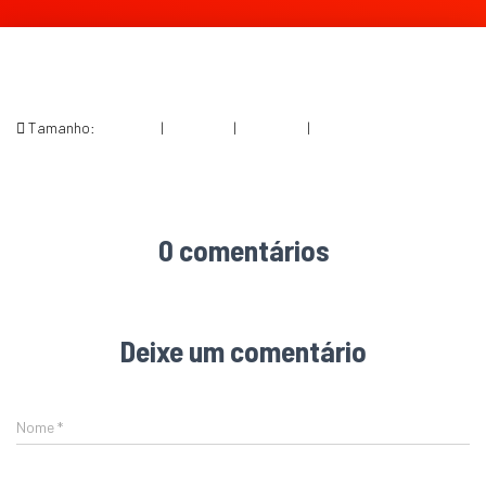
Tamanho:
150 × 150
|
243 × 300
|
360 × 240
|
422 × 520
0 comentários
Deixe um comentário
Nome
*