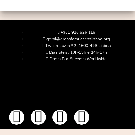
+351 926 526 116
geral@dressforsuccesslisboa.org
Trv. da Luz n.º 2, 1600-499 Lisboa
Dias úteis, 10h-13h e 14h-17h
Dress For Success Worldwide
SOBRE NÓS
A Nossa Missão
Equipa
Órgãos Sociais
Rede Global