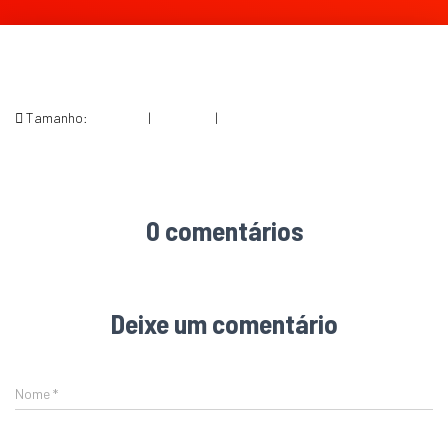
Tamanho:
150 × 150
|
234 × 300
|
612 × 784
0 comentários
Deixe um comentário
Nome
*