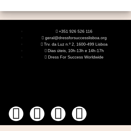
+351 926 526 116
geral@dressforsuccesslisboa.org
Trv. da Luz n.º 2, 1600-499 Lisboa
Dias úteis, 10h-13h e 14h-17h
Dress For Success Worldwide
SOBRE NÓS
A Nossa Missão
Equipa
Órgãos Sociais
Rede Global