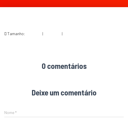
Tamanho:
150 × 150
|
300 × 259
|
654 × 564
0 comentários
Deixe um comentário
Nome
*