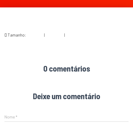
Tamanho:
150 × 150
|
300 × 269
|
618 × 555
0 comentários
Deixe um comentário
Nome
*