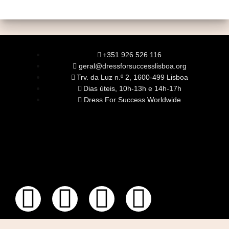
+351 926 526 116
geral@dressforsuccesslisboa.org
Trv. da Luz n.º 2, 1600-499 Lisboa
Dias úteis, 10h-13h e 14h-17h
Dress For Success Worldwide
SOBRE NÓS
A Nossa Missão
Equipa
Órgãos Sociais
Rede Global