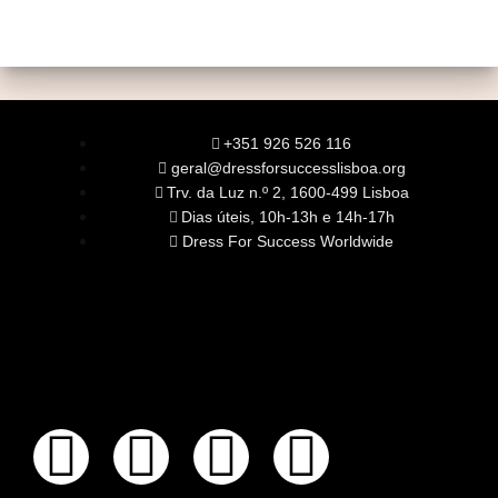
+351 926 526 116
geral@dressforsuccesslisboa.org
Trv. da Luz n.º 2, 1600-499 Lisboa
Dias úteis, 10h-13h e 14h-17h
Dress For Success Worldwide
SOBRE NÓS
A Nossa Missão
Equipa
Órgãos Sociais
Rede Global