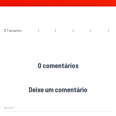
Tamanho:
150 × 150
|
300 × 201
|
750 × 502
|
750 × 502
|
360 × 240
|
1054 × 706
0 comentários
Deixe um comentário
Nome
*