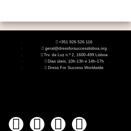
+351 926 526 116
geral@dressforsuccesslisboa.org
Trv. da Luz n.º 2, 1600-499 Lisboa
Dias úteis, 10h-13h e 14h-17h
Dress For Success Worldwide
SOBRE NÓS
A Nossa Missão
Equipa
Órgãos Sociais
Rede Global