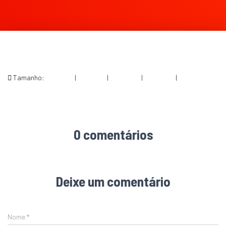
Tamanho:
150 × 150
|
300 × 178
|
750 × 445
|
750 × 445
|
1600 × 949
0 comentários
Deixe um comentário
Nome
*