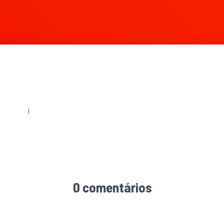
360 × 240
|
1096 × 722
0 comentários