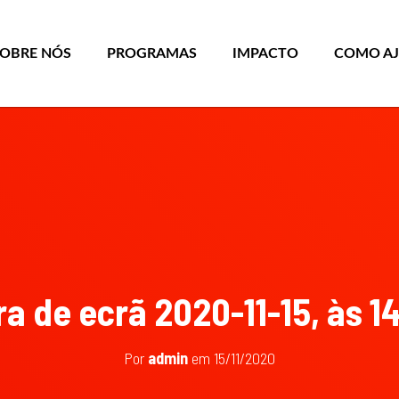
SOBRE NÓS
PROGRAMAS
IMPACTO
COMO A
a de ecrã 2020-11-15, às 1
Por
admin
em
15/11/2020