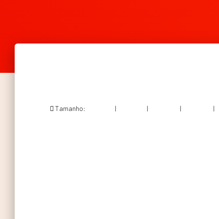
Tamanho:
150 × 150
|
300 × 198
|
750 × 494
|
750 × 494
|