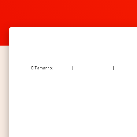
Tamanho:
150 × 150
|
300 × 298
|
750 × 746
|
750 × 746
|