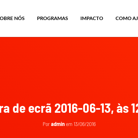
SOBRE NÓS
PROGRAMAS
IMPACTO
COMO A
a de ecrã 2016-06-13, às 1
Por
admin
em
13/06/2016