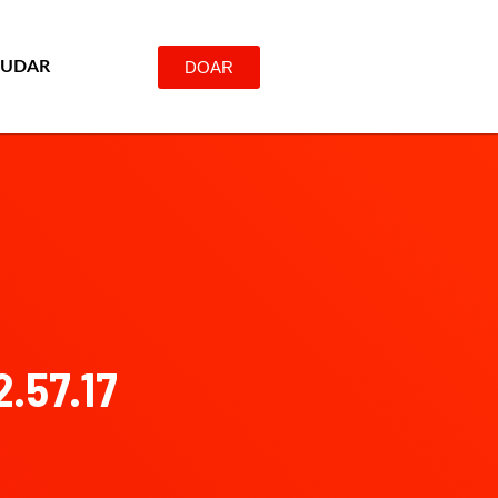
DOAR
JUDAR
2.57.17