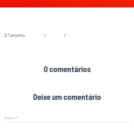
Tamanho:
150 × 150
|
300 × 300
|
474 × 474
0 comentários
Deixe um comentário
Nome
*