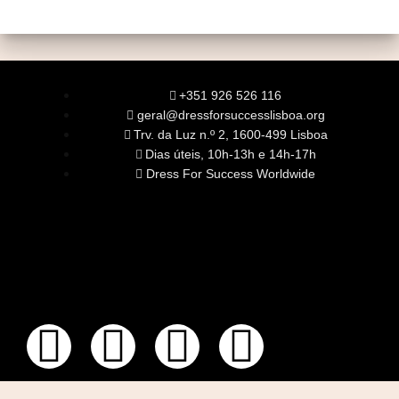
+351 926 526 116
geral@dressforsuccesslisboa.org
Trv. da Luz n.º 2, 1600-499 Lisboa
Dias úteis, 10h-13h e 14h-17h
Dress For Success Worldwide
SOBRE NÓS
A Nossa Missão
Equipa
Órgãos Sociais
Rede Global