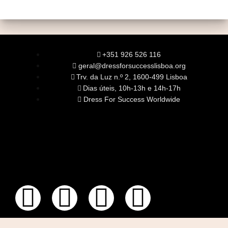
+351 926 526 116
geral@dressforsuccesslisboa.org
Trv. da Luz n.º 2, 1600-499 Lisboa
Dias úteis, 10h-13h e 14h-17h
Dress For Success Worldwide
SOBRE NÓS
A Nossa Missão
Equipa
Órgãos Sociais
Rede Global