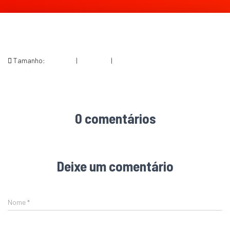
Tamanho:
150 × 150
|
300 × 288
|
375 × 360
0 comentários
Deixe um comentário
Nome
*