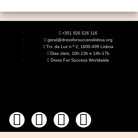
+351 926 526 116
geral@dressforsuccesslisboa.org
Trv. da Luz n.º 2, 1600-499 Lisboa
Dias úteis, 10h-13h e 14h-17h
Dress For Success Worldwide
SOBRE NÓS
A Nossa Missão
Equipa
Órgãos Sociais
Rede Global