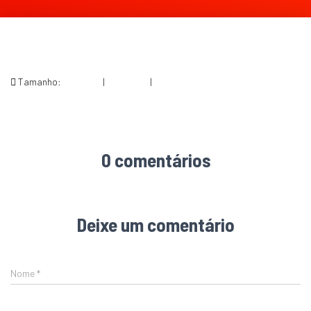
Tamanho:
150 × 150
|
300 × 208
|
325 × 225
0 comentários
Deixe um comentário
Nome
*