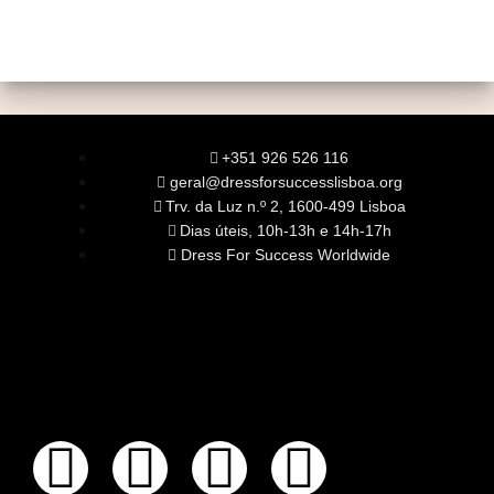
+351 926 526 116
geral@dressforsuccesslisboa.org
Trv. da Luz n.º 2, 1600-499 Lisboa
Dias úteis, 10h-13h e 14h-17h
Dress For Success Worldwide
SOBRE NÓS
A Nossa Missão
Equipa
Órgãos Sociais
Rede Global