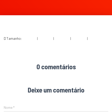
Tamanho:
150 × 150
|
300 × 199
|
750 × 496
|
750 × 497
|
2725 × 1804
0 comentários
Deixe um comentário
Nome
*