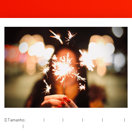
Tamanho:
150 × 150
|
300 × 197
|
750 × 493
|
750 × 493
|
1536 × 1010
|
360 × 240
|
1570 × 1032