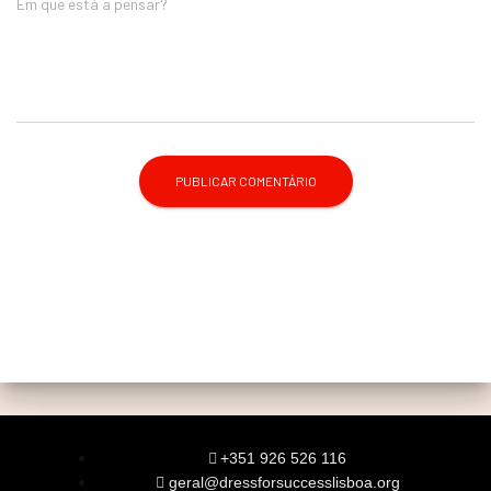
Em que está a pensar?
+351 926 526 116
geral@dressforsuccesslisboa.org