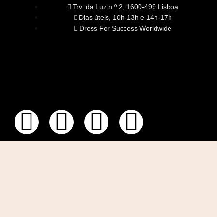
Trv. da Luz n.º 2, 1600-499 Lisboa
Dias úteis, 10h-13h e 14h-17h
Dress For Success Worldwide
SOBRE NÓS
A Nossa Missão
Equipa
Órgãos Sociais
Rede Global