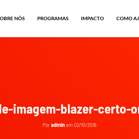
SOBRE NÓS
PROGRAMAS
IMPACTO
COMO A
de-imagem-blazer-certo-
Por
admin
em
02/10/2016