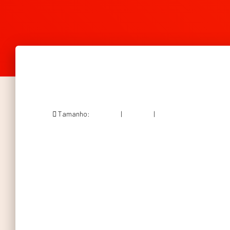
Tamanho:
150 × 150
|
300 × 135
|
567 × 255