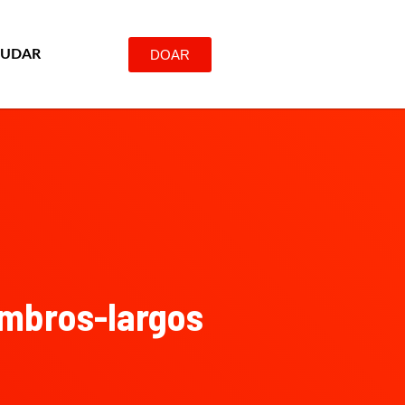
DOAR
JUDAR
ombros-largos