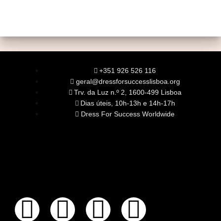
+351 926 526 116
geral@dressforsuccesslisboa.org
Trv. da Luz n.º 2, 1600-499 Lisboa
Dias úteis, 10h-13h e 14h-17h
Dress For Success Worldwide
SOBRE NÓS
A Nossa Missão
Equipa
Órgãos Sociais
Rede Global