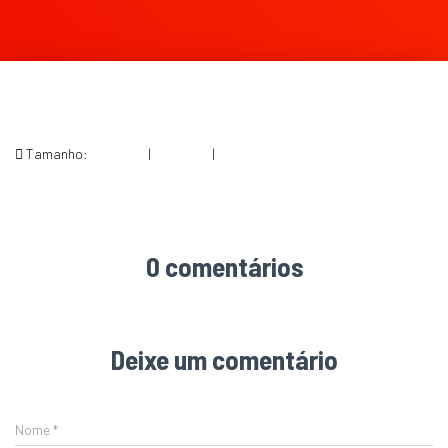
Tamanho:
150 × 150
|
300 × 135
|
567 × 255
0 comentários
Deixe um comentário
Nome
*