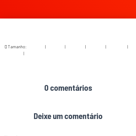
Tamanho:
150 × 150
|
300 × 156
|
750 × 390
|
750 × 390
|
1536 × 799
|
360 × 240
|
1708 × 888
0 comentários
Deixe um comentário