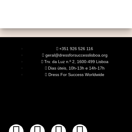
+351 926 526 116
geral@dressforsuccesslisboa.org
Trv. da Luz n.º 2, 1600-499 Lisboa
Dias úteis, 10h-13h e 14h-17h
Dress For Success Worldwide
SOBRE NÓS
A Nossa Missão
Equipa
Órgãos Sociais
Rede Global