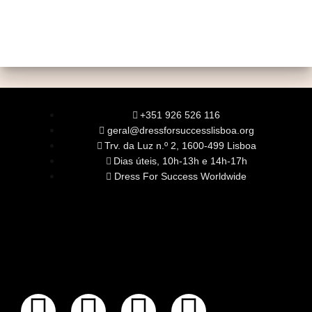
+351 926 526 116
geral@dressforsuccesslisboa.org
Trv. da Luz n.º 2, 1600-499 Lisboa
Dias úteis, 10h-13h e 14h-17h
Dress For Success Worldwide
SOBRE NÓS
A Nossa Missão
Equipa
Órgãos Sociais
Rede Global