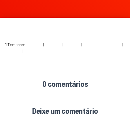
Tamanho:
150 × 150
|
300 × 122
|
750 × 305
|
750 × 305
|
1536 × 624
|
360 × 240
|
1708 × 694
0 comentários
Deixe um comentário