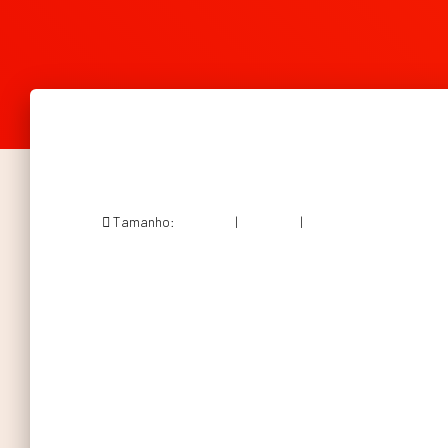
Tamanho:
150 × 150
|
300 × 216
|
564 × 406