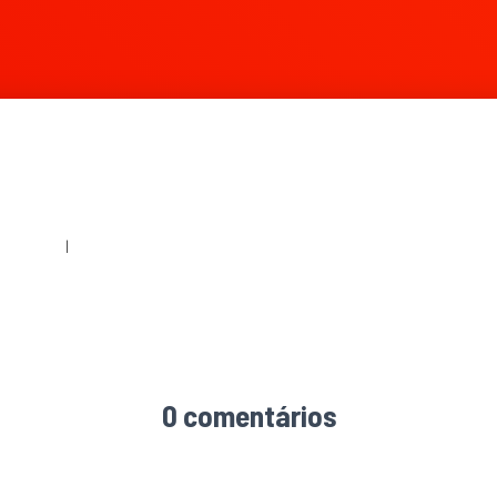
360 × 240
|
2048 × 1365
0 comentários