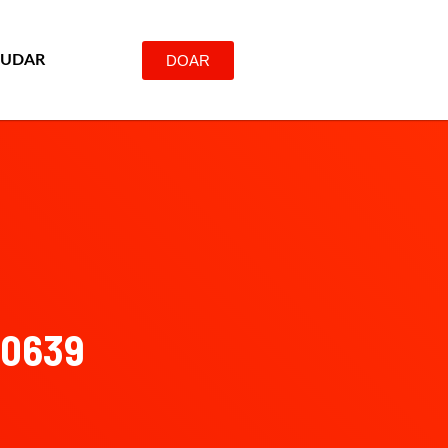
DOAR
JUDAR
S0639