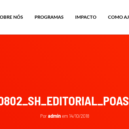
SOBRE NÓS
PROGRAMAS
IMPACTO
COMO A
0802_SH_EDITORIAL_POA
Por
admin
em
14/10/2018