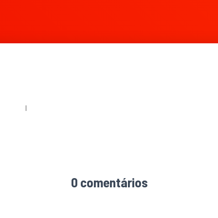
60 × 240
|
1024 × 512
0 comentários