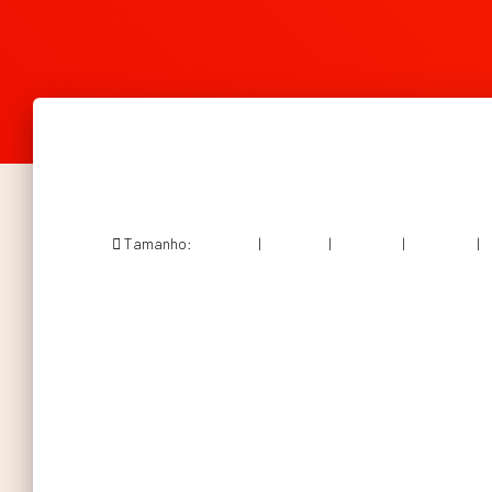
Tamanho:
150 × 150
|
300 × 197
|
750 × 493
|
750 × 494
|
1