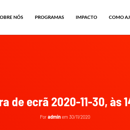
SOBRE NÓS
PROGRAMAS
IMPACTO
COMO A
a de ecrã 2020-11-30, às 1
Por
admin
em
30/11/2020