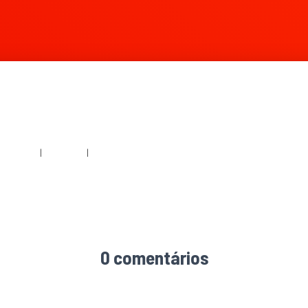
536 × 1011
|
360 × 240
|
1568 × 1032
0 comentários