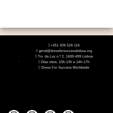
+351 926 526 116
geral@dressforsuccesslisboa.org
Trv. da Luz n.º 2, 1600-499 Lisboa
Dias úteis, 10h-13h e 14h-17h
Dress For Success Worldwide
SOBRE NÓS
A Nossa Missão
Equipa
Órgãos Sociais
Rede Global