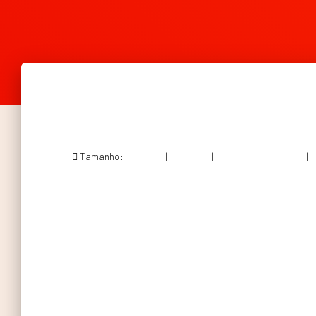
Tamanho:
150 × 150
|
300 × 214
|
750 × 535
|
750 × 535
|
1