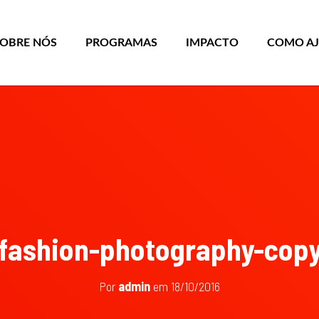
SOBRE NÓS
PROGRAMAS
IMPACTO
COMO A
fashion-photography-cop
Por
admin
em
18/10/2016