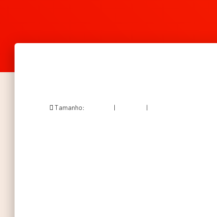
Tamanho:
150 × 150
|
300 × 300
|
600 × 600