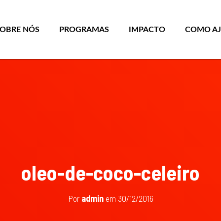
SOBRE NÓS
PROGRAMAS
IMPACTO
COMO A
oleo-de-coco-celeiro
Por
admin
em
30/12/2016