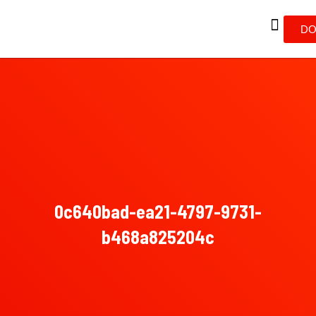
DO
0c640bad-ea21-4797-9731-
b468a825204c