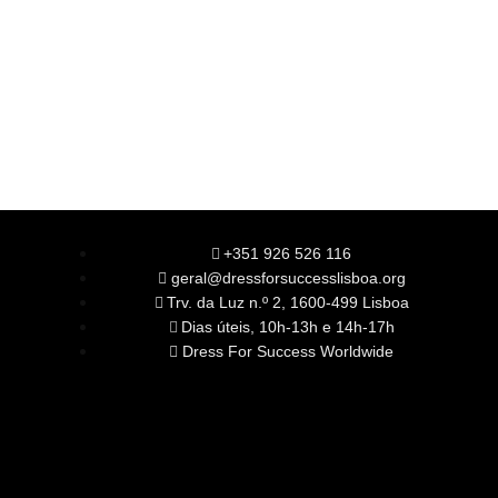
+351 926 526 116
geral@dressforsuccesslisboa.org
Trv. da Luz n.º 2, 1600-499 Lisboa
Dias úteis, 10h-13h e 14h-17h
Dress For Success Worldwide
SOBRE NÓS
A Nossa Missão
Equipa
Órgãos Sociais
Rede Global