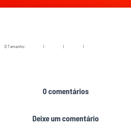
Tamanho:
150 × 150
|
248 × 300
|
360 × 240
|
546 × 661
0 comentários
Deixe um comentário