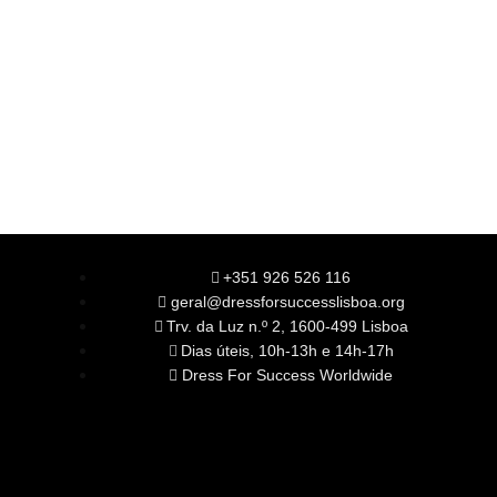
+351 926 526 116
geral@dressforsuccesslisboa.org
Trv. da Luz n.º 2, 1600-499 Lisboa
Dias úteis, 10h-13h e 14h-17h
Dress For Success Worldwide
SOBRE NÓS
A Nossa Missão
Equipa
Órgãos Sociais