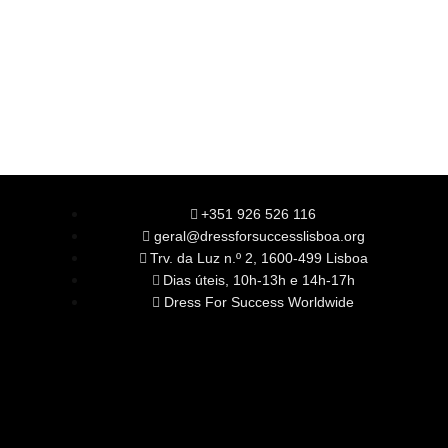
+351 926 526 116
geral@dressforsuccesslisboa.org
Trv. da Luz n.º 2, 1600-499 Lisboa
Dias úteis, 10h-13h e 14h-17h
Dress For Success Worldwide
SOBRE NÓS
A Nossa Missão
Equipa
Órgãos Sociais
Rede Global