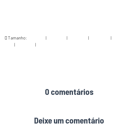
Tamanho:
150 × 150
|
200 × 300
|
750 × 1125
|
683 × 1024
|
1024 ×
1536
|
360 × 240
|
1067 × 1600
0 comentários
Deixe um comentário