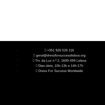
+351 926 526 116
geral@dressforsuccesslisboa.org
Trv. da Luz n.º 2, 1600-499 Lisboa
Dias úteis, 10h-13h e 14h-17h
Dress For Success Worldwide
SOBRE NÓS
A Nossa Missão
Equipa
Órgãos Sociais
Rede Global