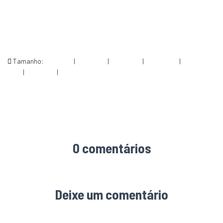
Tamanho:
150 × 150
|
200 × 300
|
750 × 1126
|
682 × 1024
|
1023 ×
1536
|
360 × 240
|
1066 × 1600
0 comentários
Deixe um comentário