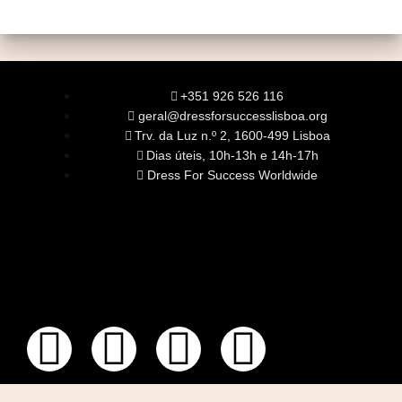
+351 926 526 116
geral@dressforsuccesslisboa.org
Trv. da Luz n.º 2, 1600-499 Lisboa
Dias úteis, 10h-13h e 14h-17h
Dress For Success Worldwide
SOBRE NÓS
A Nossa Missão
Equipa
Órgãos Sociais
Rede Global