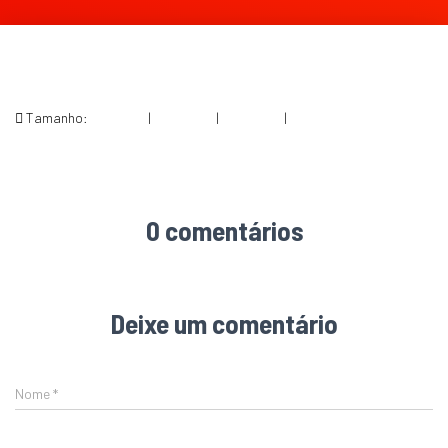
Tamanho:
150 × 150
|
202 × 300
|
360 × 240
|
467 × 695
0 comentários
Deixe um comentário
Nome
*