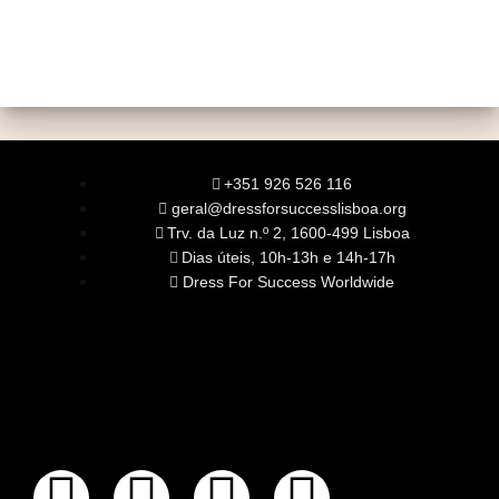
+351 926 526 116
geral@dressforsuccesslisboa.org
Trv. da Luz n.º 2, 1600-499 Lisboa
Dias úteis, 10h-13h e 14h-17h
Dress For Success Worldwide
SOBRE NÓS
A Nossa Missão
Equipa
Órgãos Sociais
Rede Global