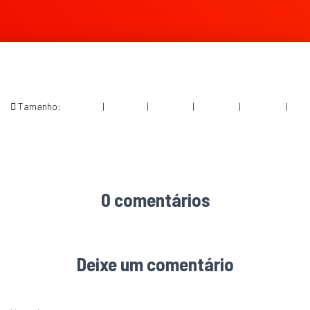
Tamanho:
150 × 150
|
300 × 174
|
750 × 437
|
750 × 436
|
360 × 240
|
2000 × 1163
0 comentários
Deixe um comentário