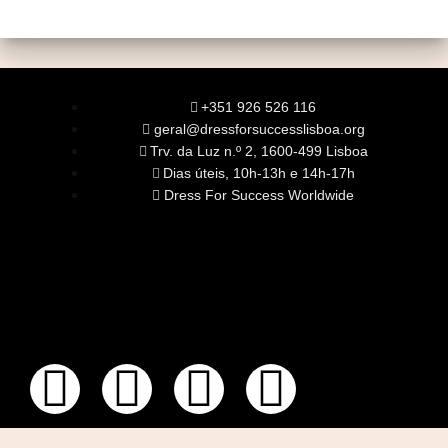
+351 926 526 116
geral@dressforsuccesslisboa.org
Trv. da Luz n.º 2, 1600-499 Lisboa
Dias úteis, 10h-13h e 14h-17h
Dress For Success Worldwide
SOBRE NÓS
A Nossa Missão
Equipa
Órgãos Sociais
Rede Global