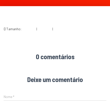
Tamanho:
150 × 150
|
180 × 300
|
508 × 845
0 comentários
Deixe um comentário
Nome
*