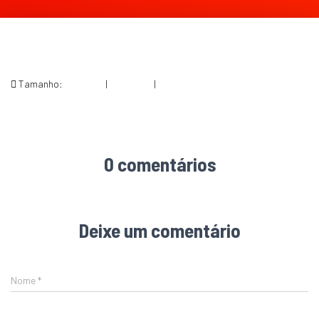
Tamanho:
150 × 150
|
200 × 300
|
392 × 588
0 comentários
Deixe um comentário
Nome
*