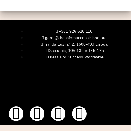
+351 926 526 116
geral@dressforsuccesslisboa.org
Trv. da Luz n.º 2, 1600-499 Lisboa
Dias úteis, 10h-13h e 14h-17h
Dress For Success Worldwide
SOBRE NÓS
A Nossa Missão
Equipa
Órgãos Sociais
Rede Global