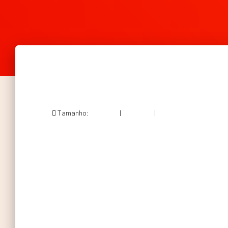
Tamanho:
150 × 150
|
300 × 248
|
524 × 434