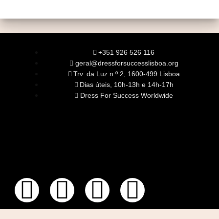
+351 926 526 116
geral@dressforsuccesslisboa.org
Trv. da Luz n.º 2, 1600-499 Lisboa
Dias úteis, 10h-13h e 14h-17h
Dress For Success Worldwide
SOBRE NÓS
A Nossa Missão
Equipa
Órgãos Sociais
Rede Global