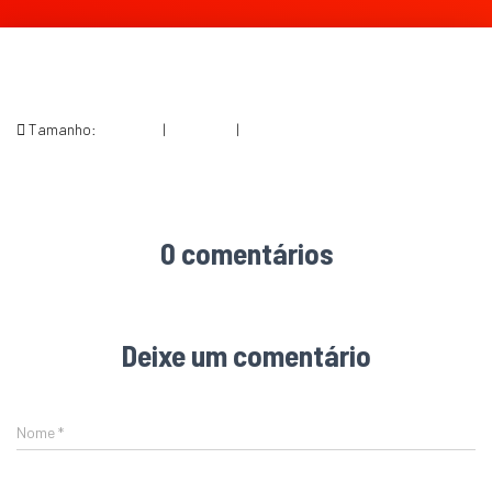
Tamanho:
150 × 150
|
275 × 300
|
529 × 577
0 comentários
Deixe um comentário
Nome
*